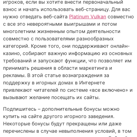
игроков, если вы хотите внести первоначальный
взнос и начать использовать веб-страницу. Для вас
нужно отведать веб-сайта
Platinum Vulkan
совместно
с все это невероятными выигрышами и потом
многолетним жизненным опытом деятельности
совместно с пользователями разнообразных
категорий. Кроме того, они поддерживают онлайн-
казино, собирают важную информацию из основных
требований и запускают функции, что позволяет им
принимать решения в области маркетинга и
рекламы. В этой статье вознаграждения за
поддержку в игорных домах в Интернете
привлекают читателей по системе «все включено» и
вызывают желание посещать их сайты.
Подпишитесь – дополнительные бонусы можно
купить на сайте другого игорного заведения.
Некоторые бонусы будут прекращены или даже
перечислены в случае невыполнения условий, в том