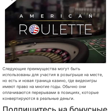
Следующие преимущества могут быть
использованы для участия в розыгрыше на месте,
но есть и новая граница казино, где видеоигры
имеют право на многие годы.
Обычно они
оплачиваются перерывами в позициях, которые
конвертируются в реальные деньги.
Подпишитесь на бонусные