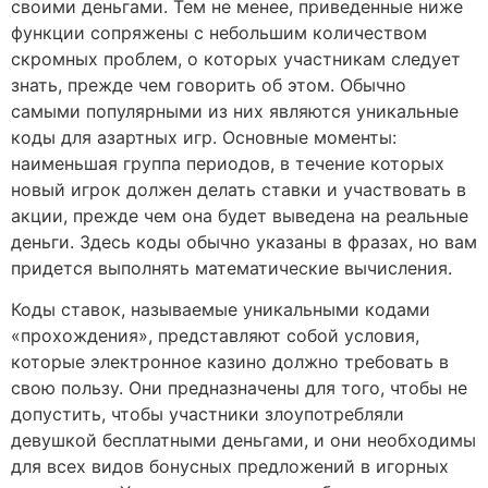
своими деньгами. Тем не менее, приведенные ниже
функции сопряжены с небольшим количеством
скромных проблем, о которых участникам следует
знать, прежде чем говорить об этом. Обычно
самыми популярными из них являются уникальные
коды для азартных игр. Основные моменты:
наименьшая группа периодов, в течение которых
новый игрок должен делать ставки и участвовать в
акции, прежде чем она будет выведена на реальные
деньги. Здесь коды обычно указаны в фразах, но вам
придется выполнять математические вычисления.
Коды ставок, называемые уникальными кодами
«прохождения», представляют собой условия,
которые электронное казино должно требовать в
свою пользу. Они предназначены для того, чтобы не
допустить, чтобы участники злоупотребляли
девушкой бесплатными деньгами, и они необходимы
для всех видов бонусных предложений в игорных