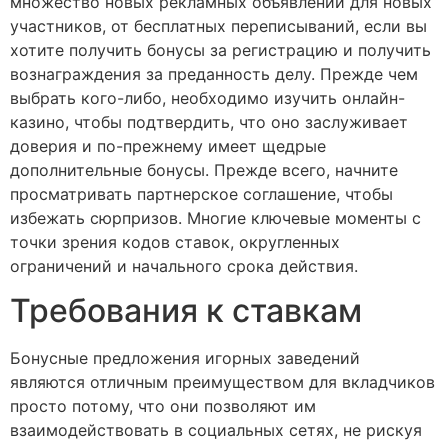
множество новых рекламных объявлений для новых
участников, от бесплатных переписываний, если вы
хотите получить бонусы за регистрацию и получить
вознаграждения за преданность делу. Прежде чем
выбрать кого-либо, необходимо изучить онлайн-
казино, чтобы подтвердить, что оно заслуживает
доверия и по-прежнему имеет щедрые
дополнительные бонусы. Прежде всего, начните
просматривать партнерское соглашение, чтобы
избежать сюрпризов. Многие ключевые моменты с
точки зрения кодов ставок, округленных
ограничений и начального срока действия.
Требования к ставкам
Бонусные предложения игорных заведений
являются отличным преимуществом для вкладчиков
просто потому, что они позволяют им
взаимодействовать в социальных сетях, не рискуя