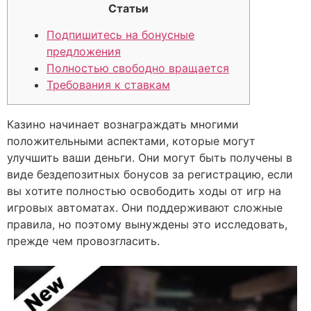
Статьи
Подпишитесь на бонусные
предложения
Полностью свободно вращается
Требования к ставкам
Казино начинает вознаграждать многими
положительными аспектами, которые могут
улучшить ваши деньги. Они могут быть получены в
виде бездепозитных бонусов за регистрацию, если
вы хотите полностью освободить ходы от игр на
игровых автоматах. Они поддерживают сложные
правила, но поэтому вынуждены это исследовать,
прежде чем провозгласить.