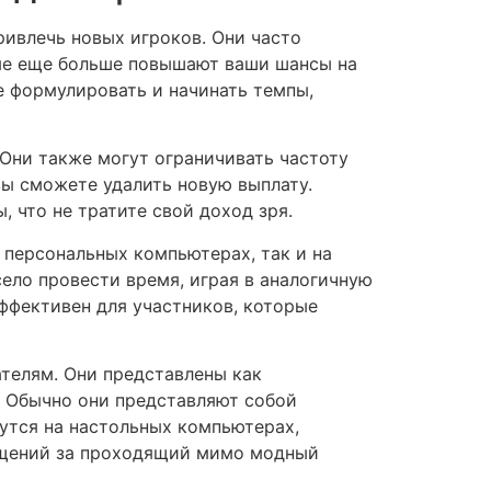
ивлечь новых игроков. Они часто
ые еще больше повышают ваши шансы на
те формулировать и начинать темпы,
 Они также могут ограничивать частоту
вы сможете удалить новую выплату.
 что не тратите свой доход зря.
 персональных компьютерах, так и на
ело провести время, играя в аналогичную
ффективен для участников, которые
ателям. Они представлены как
. Обычно они представляют собой
утся на настольных компьютерах,
ращений за проходящий мимо модный