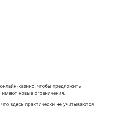
 онлайн-казино, чтобы предложить
и имеют новые ограничения.
 что здесь практически не учитываются