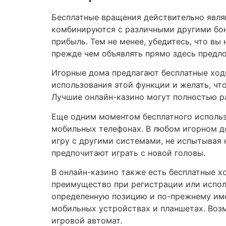
Бесплатные вращения действительно явля
комбинируются с различными другими бо
прибыль. Тем не менее, убедитесь, что вы
прежде чем объявлять прямо здесь предл
Игорные дома предлагают бесплатные ходы
использования этой функции и желать, чт
Лучшие онлайн-казино могут полностью ра
Еще одним моментом бесплатного использо
мобильных телефонах. В любом игорном до
игру с другими системами, не испытывая 
предпочитают играть с новой головы.
В онлайн-казино также есть бесплатные х
преимущество при регистрации или испол
определенную позицию и по-прежнему име
мобильных устройствах и планшетах. Воз
игровой автомат.