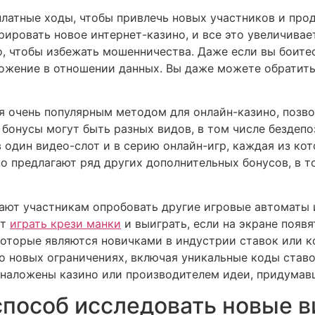
латные ходы, чтобы привлечь новых участников и прод
рировать новое интернет-казино, и все это увеличивае
о, чтобы избежать мошенничества. Даже если вы боитес
ложение в отношении данных. Вы даже можете обратит
я очень популярным методом для онлайн-казино, позв
 бонусы могут быть разных видов, в том числе бездепо
в один видео-слот и в серию онлайн-игр, каждая из ко
о предлагают ряд других дополнительных бонусов, в 
ют участникам опробовать другие игровые автоматы и
ут
играть крези манки
и выиграть, если на экране появ
которые являются новичками в индустрии ставок или 
о новых ограничениях, включая уникальные коды ставо
 наложены казино или производителем идеи, придумав
способ исследовать новые 