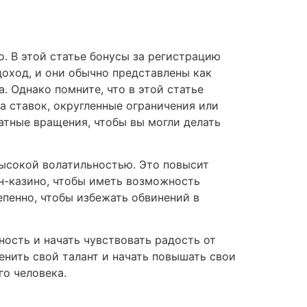
. В этой статье бонусы за регистрацию
доход, и они обычно представлены как
. Однако помните, что в этой статье
а ставок, округленные ограничения или
атные вращения, чтобы вы могли делать
высокой волатильностью. Это повысит
н-казино, чтобы иметь возможность
епенно, чтобы избежать обвинений в
ность и начать чувствовать радость от
нить свой талант и начать повышать свои
го человека.