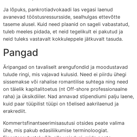
Ja lõpuks, pankrotiadvokaadi las vegasi laenud
avanevad tööstusressursside, sealhulgas ettevõtte
taseme alusel. Kuid need plaanid on sageli vabastatud,
tuleb meeles pidada, et neid tegelikult ei pakutud ja
neid tuleks vastavalt kokkuleppele jätkuvalt tasuda.
Pangad
Äripangad on tavaliselt arengufondid ja moodustavad
tulude ringi, mis vajavad kulusid. Need ei piirdu ühegi
sissemakse või rahalise romantilise suhtega ning need
on täielik kapitalitoetus (nt Off-shore professionaalne
raha) ja üksikdiiler. Nad annavad stipendiumi palju laene,
kuid paar tüüpilist tüüpi on tõelised aakrilaenud ja
erakrediit.
Kommertsfinantseerimisasutusi otsides peate valima
ühe, mis pakub edasiliikumise terminoloogiat.