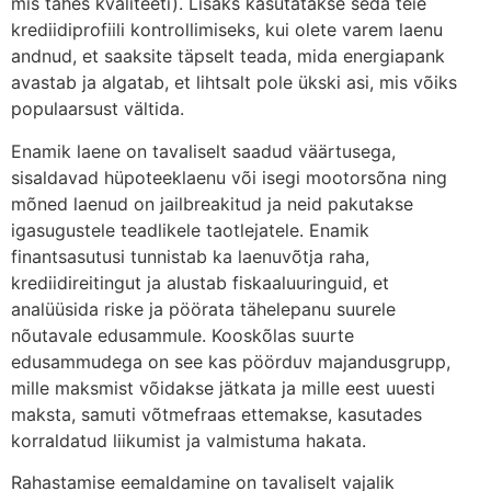
mis tahes kvaliteeti). Lisaks kasutatakse seda teie
krediidiprofiili kontrollimiseks, kui olete varem laenu
andnud, et saaksite täpselt teada, mida energiapank
avastab ja algatab, et lihtsalt pole ükski asi, mis võiks
populaarsust vältida.
Enamik laene on tavaliselt saadud väärtusega,
sisaldavad hüpoteeklaenu või isegi mootorsõna ning
mõned laenud on jailbreakitud ja neid pakutakse
igasugustele teadlikele taotlejatele. Enamik
finantsasutusi tunnistab ka laenuvõtja raha,
krediidireitingut ja alustab fiskaaluuringuid, et
analüüsida riske ja pöörata tähelepanu suurele
nõutavale edusammule. Kooskõlas suurte
edusammudega on see kas pöörduv majandusgrupp,
mille maksmist võidakse jätkata ja mille eest uuesti
maksta, samuti võtmefraas ettemakse, kasutades
korraldatud liikumist ja valmistuma hakata.
Rahastamise eemaldamine on tavaliselt vajalik