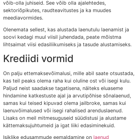
võib-olla juhiseid.
See võib olla ajalehtedes,
sektoriõpikutes, raudteavitustes ja ka muudes
meediavormides.
Olenemata sellest, kas alustada laenutulu laenamist ja
soovi kedagi muul viisil juhendada, peate mõistma
lihtsaimat viisi edasiliikumiseks ja tasude alustamiseks.
Krediidi vormid
On palju ettemaksevõimalusi, mille abil saate otsustada,
kas teil peaks olema raha kui oluline ost või isegi kulu.
Paljud neist saadakse tagatisena, näiteks eluaseme
hindamine katkestuste ajal ja arvutipõhise sõnalaenud,
samas kui teised kipuvad olema jailbroke, samas kui
laenuvõimalused või isegi rahalised arenduslaenud.
Lisaks on meil mitmesuguseid süüdistusi ja alustame
kättemaksujuhtumeid ja igat liiki edasiminekuid.
Isiklike edusammude eemaldamine on
laenud