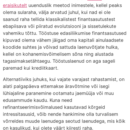
eraisikutelt
uuenduslik meetod inimestele, kellel peaks
olema sularaha, välja arvatud juhul, kui nad ei ole
saanud raha tellida klassikalistest finantsasutustest
ebapiisava või piiratud evolutsiooni ja sissetulekute
vahemiku tõttu. Tööstuse edasiliikumise finantsasutused
kipuvad olema vähem jäigad oma kapitali ainulaadsete
koodide suhtes ja võivad sattuda laenuvõtjate hulka,
kellel on kohanemisvõimelisem sõna ning alustada
tagasimaksetähtaegu. Tööstuslaenud on aga sageli
paremad kui krediitkaart.
Alternatiiviks juhuks, kui vajate varajast rahastamist, on
alati palgapäeva ettemakse äravõtmine või isegi
lühiajaline paranemine ootamatu jaemüüja või muu
edusammude kaudu. Kuna need
refinantseerimisvõimalused kasutavad kõrgeid
intressitasusid, võib nende hankimine olla turvalisem
võrreldes muude laenudega seotud laenudega, mis kõik
on kasulikud, kui olete väärt kiiresti raha.