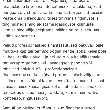
Finantsasutustel võib olla vajadusi, mida peate
finantslaenu kriteeriumide täitmiseks rahuldama, kuid
pangad võivad põhjustada nendest kõrgemaid tasusid.
Peate oma parendusvolituses tutvuma tingimuste ja
tingimustega ning algatama igasuguste kulutuste
liitmise ning välja selgitama, milline on tavaliselt uus
üldine teenustasu.
Paljud professionaalsed finantsasutused pakuvad teile
muutuva kapitali terminoloogiat nende jaoks, kellel pole
nii hea krediidiajalugu, ja neil võib olla ka väiksemaid
tarkvaraprogramme kui vanaaegsed pangad või
rahalised abielud. Kõik professionaalsed
finantsasutused, kes võivad potentsiaalselt väljastada
linklaenu, mis võimaldavad laenuvõtjatel muust hinnast
ülejääki naise kaasaegses kohas, et leida sissemakse,
teostades uhiuue maja ja oodata, kuni vanamoodne
koht leiab. ringlussevõtt.
Samuti on oluline, et tööstuslikud finantsasutused