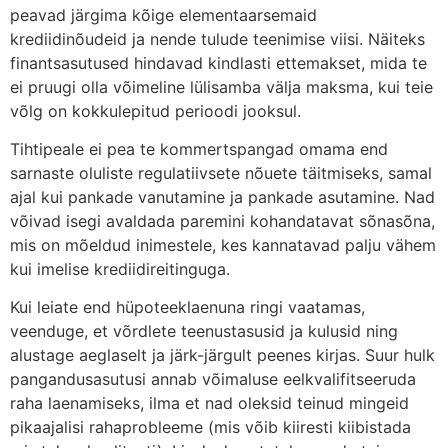
peavad järgima kõige elementaarsemaid
krediidinõudeid ja nende tulude teenimise viisi. Näiteks
finantsasutused hindavad kindlasti ettemakset, mida te
ei pruugi olla võimeline lülisamba välja maksma, kui teie
võlg on kokkulepitud perioodi jooksul.
Tihtipeale ei pea te kommertspangad omama end
sarnaste oluliste regulatiivsete nõuete täitmiseks, samal
ajal kui pankade vanutamine ja pankade asutamine. Nad
võivad isegi avaldada paremini kohandatavat sõnasõna,
mis on mõeldud inimestele, kes kannatavad palju vähem
kui imelise krediidireitinguga.
Kui leiate end hüpoteeklaenuna ringi vaatamas,
veenduge, et võrdlete teenustasusid ja kulusid ning
alustage aeglaselt ja järk-järgult peenes kirjas. Suur hulk
pangandusasutusi annab võimaluse eelkvalifitseeruda
raha laenamiseks, ilma et nad oleksid teinud mingeid
pikaajalisi rahaprobleeme (mis võib kiiresti kiibistada