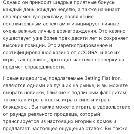
Однако он приносит щедрые приятные бонусы
каждый день, каждую неделю, а также начинает
своевременную рекламу, посвящение
положительным аспектам и инициирует личные
очень важные личные вознаграждения. Это казино
существует уже более трех десяти лет и сохраняет
высокие позиции. Это зарегистрированное и
сертифицированное казино от eCOGRA, и все их
игры, как правило, проходят частную проверку на
предмет справедливости.
Новые видеоигры, предлагаемые Betting Flat Iron,
являются одними из лучших на рынке, и вы можете
выбрать новинки, близкие к подлинным фаворитам,
такие как игры в кости, игра в кино и игра в
блэкджек. . Вы также можете играть в удовольствие
от раунда реального продавца, который
транслируется из настоящих игорных домов и
предлагает настоящее ощущение ставок. Вы также