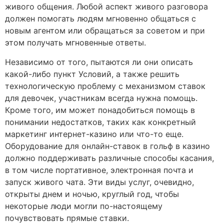
живого общения. Любой аспект живого разговора
должен помогать людям мгновенно общаться с
новым агентом или обращаться за советом и при
этом получать мгновенные ответы.
Независимо от того, пытаются ли они описать
какой-либо пункт Условий, а также решить
технологическую проблему с механизмом ставок
для девочек, участникам всегда нужна помощь.
Кроме того, им может понадобиться помощь в
понимании недостатков, таких как конкретный
маркетинг интернет-казино или что-то еще.
Оборудование для онлайн-ставок в гольф в казино
должно поддерживать различные способы касания,
в том числе портативное, электронная почта и
запуск живого чата. Эти виды услуг, очевидно,
открыты днем ​​и ночью, круглый год, чтобы
некоторые люди могли по-настоящему
почувствовать прямые ставки.