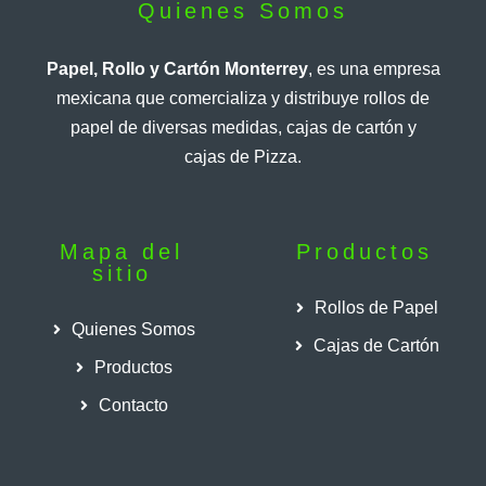
Quienes Somos
Papel, Rollo y Cartón Monterrey
, es una empresa
mexicana que comercializa y distribuye rollos de
papel de diversas medidas, cajas de cartón y
cajas de Pizza.
Mapa del
Productos
sitio
Rollos de Papel
Quienes Somos
Cajas de Cartón
Productos
Contacto