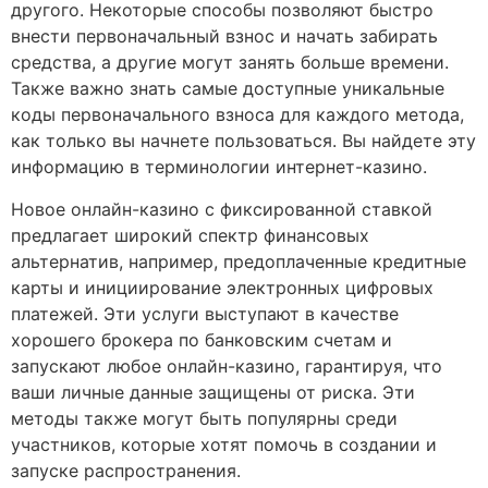
другого. Некоторые способы позволяют быстро
внести первоначальный взнос и начать забирать
средства, а другие могут занять больше времени.
Также важно знать самые доступные уникальные
коды первоначального взноса для каждого метода,
как только вы начнете пользоваться. Вы найдете эту
информацию в терминологии интернет-казино.
Новое онлайн-казино с фиксированной ставкой
предлагает широкий спектр финансовых
альтернатив, например, предоплаченные кредитные
карты и инициирование электронных цифровых
платежей. Эти услуги выступают в качестве
хорошего брокера по банковским счетам и
запускают любое онлайн-казино, гарантируя, что
ваши личные данные защищены от риска. Эти
методы также могут быть популярны среди
участников, которые хотят помочь в создании и
запуске распространения.