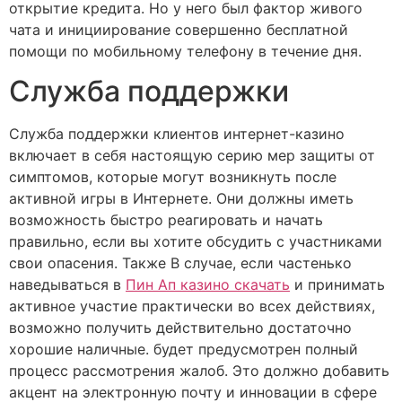
открытие кредита.
Но у него был фактор живого
чата и инициирование совершенно бесплатной
помощи по мобильному телефону в течение дня.
Служба поддержки
Служба поддержки клиентов интернет-казино
включает в себя настоящую серию мер защиты от
симптомов, которые могут возникнуть после
активной игры в Интернете. Они должны иметь
возможность быстро реагировать и начать
правильно, если вы хотите обсудить с участниками
свои опасения. Также В случае, если частенько
наведываться в
Пин Ап казино скачать
и принимать
активное участие практически во всех действиях,
возможно получить действительно достаточно
хорошие наличные. будет предусмотрен полный
процесс рассмотрения жалоб. Это должно добавить
акцент на электронную почту и инновации в сфере