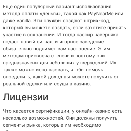
Еще один популярный вариант использования
метода оплаты «деньги», такой как PayNearMe или
даже Vanilla. Эти службы создают штрих-код,
который вы можете создать, если захотите принять
участие в сохранении. И тогда кассир наверняка
подаст новый сигнал, и игорное заведение
обязательно поднимет вам настроение. Этим
методам присвоена степень и поэтому они
предназначены для небольших утверждений. Их
также можно использовать, чтобы помочь
определить, какой доход вы можете получить от
реальной сделки или ссуды в казино.
Лицензии
Что касается сертификации, у онлайн-казино есть
несколько возможностей. Они должны получить
сегменты рынка, которые им необходимо