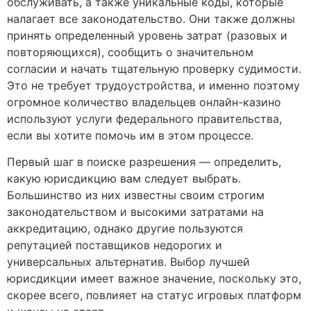
обслуживать, а также уникальные коды, которые
налагает все законодательство. Они также должны
принять определенный уровень затрат (разовых и
повторяющихся), сообщить о значительном
согласии и начать тщательную проверку судимости.
Это не требует трудоустройства, и именно поэтому
огромное количество владельцев онлайн-казино
используют услуги федерального правительства,
если вы хотите помочь им в этом процессе.
Первый шаг в поиске разрешения — определить,
какую юрисдикцию вам следует выбрать.
Большинство из них известны своим строгим
законодательством и высокими затратами на
аккредитацию, однако другие пользуются
репутацией поставщиков недорогих и
универсальных альтернатив. Выбор лучшей
юрисдикции имеет важное значение, поскольку это,
скорее всего, повлияет на статус игровых платформ