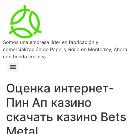
Somos una empresa lider en fabricación y
comercialización de Papel y Rollo en Monterrey, Ahora
con tienda en linea.
Оценка интернет-
Пин Ап казино
скачать казино Bets
Metal