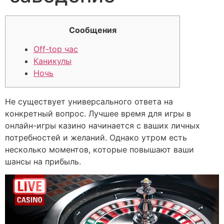
Сообщения
Off-top час
Каникулы
Ночь
Не существует универсального ответа на
конкретный вопрос. Лучшее время для игры в
онлайн-игры казино начинается с ваших личных
потребностей и желаний. Однако утром есть
несколько моментов, которые повышают ваши
шансы на прибыль.