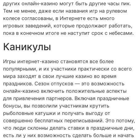
других онлайн-казино могут быть другие часы пик.
Тем не менее, даже если названия игр на рулевом
колесе согласованы, в Интернете есть много
игровых заведений, которые продолжают работать,
пока в конечном итоге не наступит срок с небесами.
Каникулы
Игры интернет-казино становятся все более
популярными, и их участники практически со всего
мира заходят в свои лучшие казино во время
праздников. Сезон отпусков — это возможность
онлайн-казино включить положительные аспекты
для привлечения партнеров. Включая праздничные
бонусы, вы позволили участникам крутить
рыболовные катушки и получать выгоду от
совершенно бесплатных переписываний. Это потому,
что люди склонны делать ставки в праздничные дни,
есть ли у них возможность сделать больше и начать